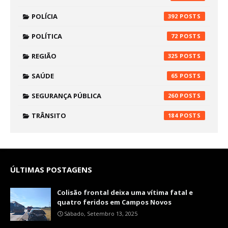
POLÍCIA
392
POLÍTICA
72
REGIÃO
325
SAÚDE
65
SEGURANÇA PÚBLICA
260
TRÂNSITO
184
ÚLTIMAS POSTAGENS
Colisão frontal deixa uma vítima fatal e
quatro feridos em Campos Novos
Sábado, Setembro 13, 2025