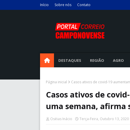
Início
Sobre nós
Contato
DESTAQUES
REGIÃO
AGRO
Página inicial
Casos ativos de covid-19 aumenta
Casos ativos de cov
uma semana, afirma s
Oséias Inácio
Terça-Feira, Outubro 13, 2020