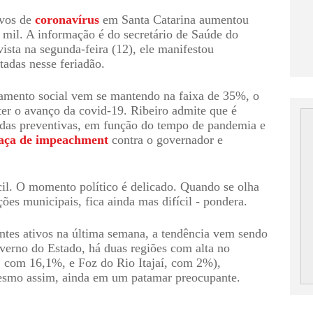
vos de 
coronavírus
 em Santa Catarina aumentou 
mil. A informação é do secretário de Saúde do 
sta na segunda-feira (12), ele manifestou 
tadas nesse feriadão.
lamento social vem se mantendo na faixa de 35%, o 
ter o avanço da covid-19. Ribeiro admite que é 
idas preventivas, em função do tempo de pandemia e 
aça de impeachment
 contra o governador e 
il. O momento político é delicado. Quando se olha 
ões municipais, fica ainda mas difícil - pondera. 
tes ativos na última semana, a tendência vem sendo 
erno do Estado, há duas regiões com alta no 
 com 16,1%, e Foz do Rio Itajaí, com 2%), 
esmo assim, ainda em um patamar preocupante.