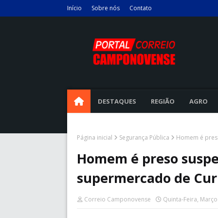
Início
Sobre nós
Contato
DESTAQUES
REGIÃO
AGRO
Página inicial
Segurança Pública
Homem é preso
Homem é preso suspei
supermercado de Cur
Correio Camponovense
Quinta-Feira, Março