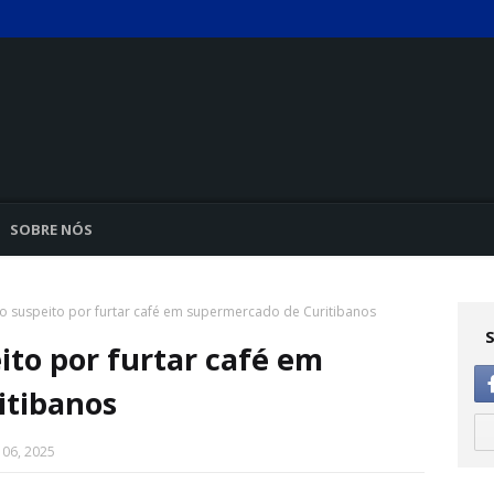
SOBRE NÓS
 suspeito por furtar café em supermercado de Curitibanos
to por furtar café em
itibanos
 06, 2025