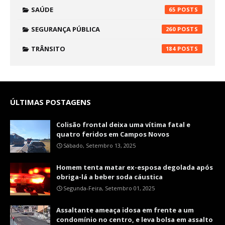
SAÚDE
65
SEGURANÇA PÚBLICA
260
TRÂNSITO
184
ÚLTIMAS POSTAGENS
Colisão frontal deixa uma vítima fatal e
quatro feridos em Campos Novos
Sábado, Setembro 13, 2025
Homem tenta matar ex-esposa degolada após
obriga-lá a beber soda cáustica
Segunda-Feira, Setembro 01, 2025
Assaltante ameaça idosa em frente a um
condomínio no centro, e leva bolsa em assalto