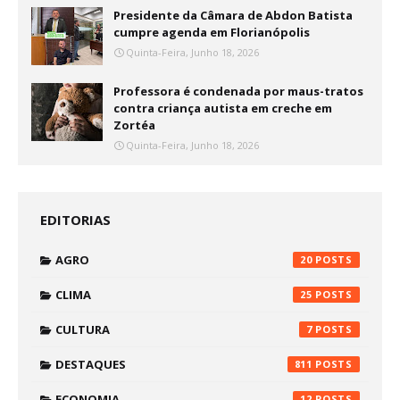
Presidente da Câmara de Abdon Batista
cumpre agenda em Florianópolis
Quinta-Feira, Junho 18, 2026
Professora é condenada por maus-tratos
contra criança autista em creche em
Zortéa
Quinta-Feira, Junho 18, 2026
EDITORIAS
AGRO
20
CLIMA
25
CULTURA
7
DESTAQUES
811
ECONOMIA
12